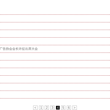
广告协会会长许征出席大会
<
1
2
3
4
5
6
>