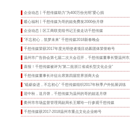
企业动态丨千想传媒助力“为400万份光明”爱心捐
暖心福利丨千想传媒为哥的姐免费发2000份月饼
企业动态丨区工商联党组书记王俊走访千想传媒
“不忘初心，筑梦未来” 千想传媒2018新春晚会
千想传媒荣获2017年度光明使者项目劝募团体荣誉称号
温州市广告协会第七届二次大会召开，千想传媒董事长暨温州市
喜报！千想传媒被评为“第二批浙江省成长型文化企业”
千想传媒董事长许征出席第四届世界浙商大会
“砥砺奋进，不忘初心” 千想传媒组织2017年秋季户外拓展训练
迎中秋，送月饼，千想传媒为温州的哥的姐送月饼
衢州市市场监督管理局副局长王耀玲一行参观千想传媒
千想传媒获2017-2018温州市重点文化企业称号