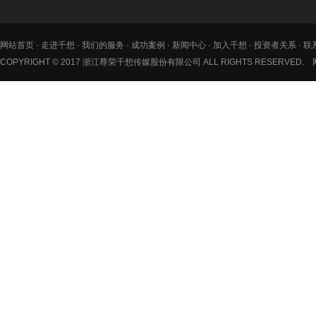
网站首页
·
走进千想
·
我们的服务
·
成功案例
·
新闻中心
·
加入千想
·
投资者关系
·
联
COPYRIGHT © 2017 浙江尊荣千想传媒股份有限公司 ALL RIGHTS RESERVED.